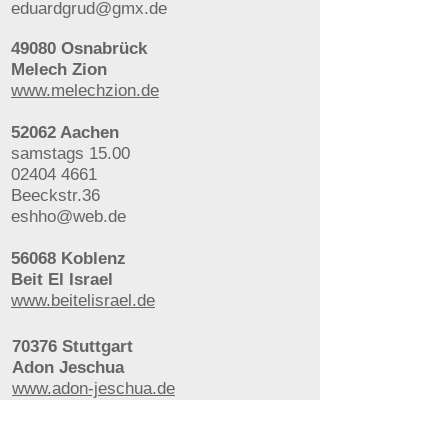
eduardgrud@gmx.de
49080 Osnabrück
Melech Zion
www.melechzion.de
52062 Aachen
samstags 15.00
02404 4661
Beeckstr.36
eshho@web.de
56068 Koblenz
Beit El Israel
www.beitelisrael.de
70376 Stuttgart
Adon Jeschua
www.adon-jeschua.de
70469 Stuttgart-Feuerbach