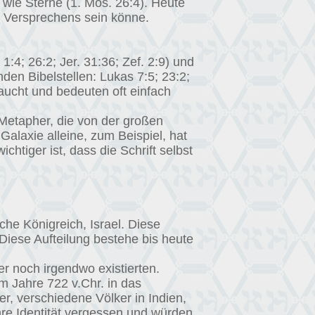
d wie Sterne (1. Mos. 26:4). Heute
s Versprechens sein könne.
1:4; 26:2; Jer. 31:36; Zef. 2:9) und
den Bibelstellen: Lukas 7:5; 23:2;
raucht und bedeuten oft einfach
 Metapher, die von der großen
Galaxie alleine, zum Beispiel, hat
htiger ist, dass die Schrift selbst
che Königreich, Israel. Diese
. Diese Aufteilung bestehe bis heute
r noch irgendwo existierten.
m Jahre 722 v.Chr. in das
er, verschiedene Völker in Indien,
ihre Identität vergessen und würden