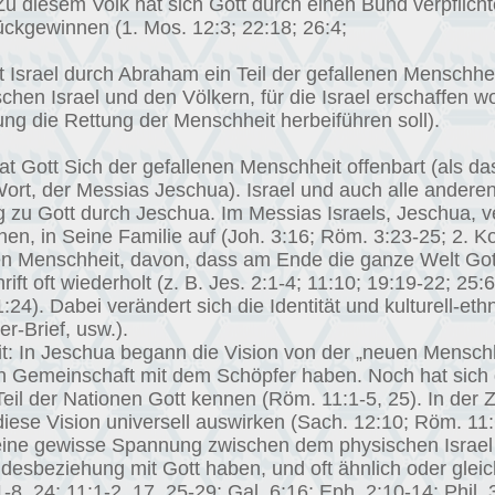
u diesem Volk hat sich Gott durch einen Bund verpflich
ckgewinnen (1. Mos. 12:3; 22:18; 26:4;
st Israel durch Abraham ein Teil der gefallenen Menschhei
chen Israel und den Völkern, für die Israel erschaffen 
ng die Rettung der Menschheit herbeiführen soll).
at Gott Sich der gefallenen Menschheit offenbart (als da
Wort, der Messias Jeschua). Israel und auch alle andere
 zu Gott durch Jeschua. Im Messias Israels, Jeschua, v
nen, in Seine Familie auf (Joh. 3:16; Röm. 3:23-25; 2. Ko
n Menschheit, davon, dass am Ende die ganze Welt Got
hrift oft wiederholt (z. B. Jes. 2:1-4; 11:10; 19:19-22; 25
21:24). Dabei verändert sich die Identität und kulturell-et
er-Brief, usw.).
t: In Jeschua begann die Vision von der „neuen Menschhe
 Gemeinschaft mit dem Schöpfer haben. Noch hat sich die
n Teil der Nationen Gott kennen (Röm. 11:1-5, 25). In de
ese Vision universell auswirken (Sach. 12:10; Röm. 11:1
ft eine gewisse Spannung zwischen dem physischen Israel
Bundesbeziehung mit Gott haben, und oft ähnlich oder gl
8, 24; 11:1-2, 17, 25-29; Gal. 6:16; Eph. 2:10-14; Phil. 3: