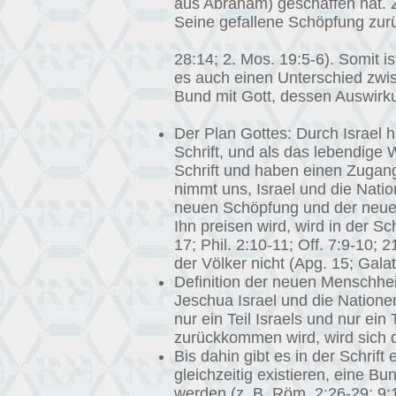
aus Abraham) geschaffen hat. Z
Seine gefallene Schöpfung zurü
28:14; 2. Mos. 19:5-6). Somit i
es auch einen Unterschied zwis
Bund mit Gott, dessen Auswirku
Der Plan Gottes: Durch Israel h
Schrift, und als das lebendige 
Schrift und haben einen Zugang
nimmt uns, Israel und die Natio
neuen Schöpfung und der neue
Ihn preisen wird, wird in der Sc
17; Phil. 2:10-11; Off. 7:9-10; 
der Völker nicht (Apg. 15; Galat
Definition der neuen Menschhei
Jeschua Israel und die Nationen
nur ein Teil Israels und nur ei
zurückkommen wird, wird sich di
Bis dahin gibt es in der Schri
gleichzeitig existieren, eine 
werden (z. B. Röm. 2:26-29; 9:1-