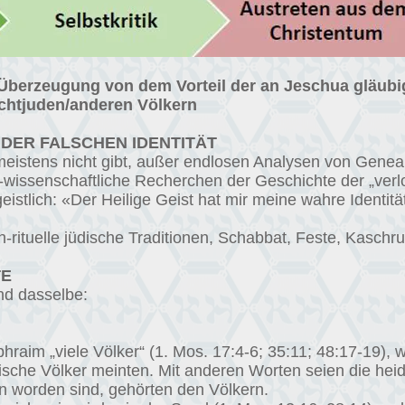
e Überzeugung von dem Vorteil der an Jeschua gläub
ichtjuden/anderen Völkern
DER FALSCHEN IDENTITÄT
meistens nicht gibt, außer endlosen Analysen von Gene
o-wissenschaftliche Recherchen der Geschichte der „ver
eistlich: «Der Heilige Geist hat mir meine wahre Identität
h-rituelle jüdische Traditionen, Schabbat, Feste, Kaschru
TE
und dasselbe:
raim „viele Völker“ (1. Mos. 17:4-6; 35:11; 48:17-19), w
ische Völker meinten. Mit anderen Worten seien die heidn
n worden sind, gehörten den Völkern.