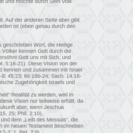
tet und möchte durch Sein Volk
t. Auf der anderen Seite aber gibt
worden ist (eben genau durch den
s geschrieben Wort, die Heilige
n Völker kennen Gott durch die
ersöhnt Gott uns mit Sich, und
r. 5:16-21). Diese Vision von der
t kennen und zusammen mit Israel
:6-9; 45:23; 66:18b-24; Sach. 14:16-
hnische Zugehörigkeit Israels und
it“ Realität zu werden, weil in
se Vision nur teilweise erfüllt, da
r Zukunft aber, wenn Jeschua
5, 25; Phil. 2:10).
 und dem „Leib des Messias“, die
eich im Neuen Testament beschrieben
2-3; 1. Pet. 2:9).