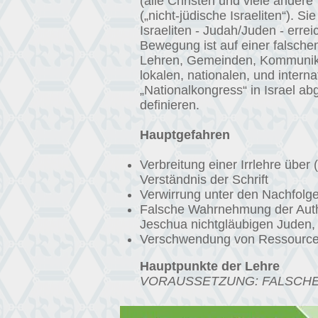
(alle Christen und viele ander
(„nicht-jüdische Israeliten“). S
Israeliten - Judah/Juden - erre
Bewegung ist auf einer falsche
Lehren, Gemeinden, Kommunikat
lokalen, nationalen, und inter
„Nationalkongress“ in Israel abg
definieren.
Hauptgefahren
Verbreitung einer Irrlehre über
Verständnis der Schrift
Verwirrung unter den Nachfolg
Falsche Wahrnehmung der Authe
Jeschua nichtgläubigen Juden, 
Verschwendung von Ressourc
Hauptpunkte der Lehre
VORAUSSETZUNG: FALSCHE 