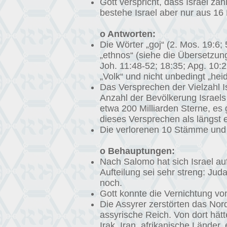
Gott verspricht, dass Israel za
bestehe Israel aber nur aus 16
o Antworten:
Die Wörter „goj“ (2. Mos. 19:6;
„ethnos“ (siehe die Übersetzung
Joh. 11:48-52; 18:35; Apg. 10:2
„Volk“ und nicht unbedingt „hei
Das Versprechen der Vielzahl Is
Anzahl der Bevölkerung Israels 
etwa 200 Milliarden Sterne, es 
dieses Versprechen als längst er
Die verlorenen 10 Stämme und 
o Behauptungen:
Nach Salomo hat sich Israel auf
Aufteilung sei sehr streng: Jud
noch.
Gott konnte die Vernichtung vo
Die Assyrer zerstörten das Nor
assyrische Reich. Von dort hätt
Irak, Iran, afrikanische Länder