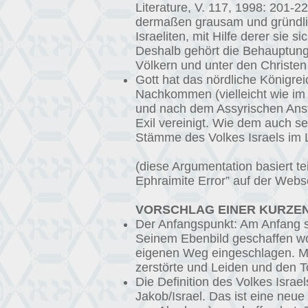
Literature, V. 117, 1998: 201-
dermaßen grausam und gründlich
Israeliten, mit Hilfe derer sie
Deshalb gehört die Behauptung
Völkern und unter den Christen 
Gott hat das nördliche Königreic
Nachkommen (vielleicht wie im a
und nach dem Assyrischen Anstu
Exil vereinigt. Wie dem auch s
Stämme des Volkes Israels im L
(diese Argumentation basiert te
Ephraimite Error” auf der Webs
VORSCHLAG EINER KURZEN
Der Anfangspunkt: Am Anfang s
Seinem Ebenbild geschaffen wo
eigenen Weg eingeschlagen. Mit
zerstörte und Leiden und den T
Die Definition des Volkes Isra
Jakob/Israel. Das ist eine neue