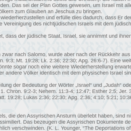
finden. Das sei der Plan Gottes gewesen, um Israel mit a
ölkern zum Glauben an Jeschua zu bringen.
 wiederherzustellen und erfülle dies dadurch, dass Er de
 Die Vereinigung des nichtjüdischen Israels mit dem jüdi
 dass der jüdische Staat, Israel, sie annimmt und ihne
ich zwar nach Salomo, wurde aber nach der Rückkehr au
n. 9:3; Mt. 19:28; Lk. 2:36; 22:30; Apg. 26:6-7). Eine we
könnte sogar noch eine weitere Wiederherstellung erwart
 andere Völker identisch mit dem physischen Israel sin
ilung der Bedeutung der Wörter „Israel“ und „Judah“ ode
7; 1. Chron. 9:2-3; Nehem. 11:3-4; 12:47; Esther 2:5; Jer. 
att. 19:28; Lukas 2:36; 22:30; Apg. 2:36; 4:10; 5:21; 10:3
ls, die den Assyrischen Ansturm überlebt haben, sind n
ssimiliert. Das bezeugen die Assyrischen Dokumente der
ch verschwinden. (K. L. Younger, “The Deportations of th