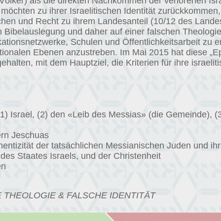
e Völker) als die direkten Nachkommen der verlorenen Is
ie möchten zu ihrer Israelitischen Identität zurückkommen
ichen und Recht zu ihrem Landesanteil (10/12 des Landes I
n Bibelauslegung und daher auf einer falschen Theologie
ionsnetzwerke, Schulen und Öffentlichkeitsarbeit zu en
nationalen Ebenen anzustreben. Im Mai 2015 hat diese „
ehalten, mit dem Hauptziel, die Kriterien für ihre israeli
 (1) Israel, (2) den «Leib des Messias» (die Gemeinde), (
ern Jeschuas
ntizität der tatsächlichen Messianischen Juden und ihr
des Staates Israels, und der Christenheit
en
THEOLOGIE & FALSCHE IDENTITÄT