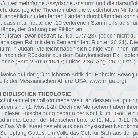
227). Der mehrfache Assyrische Ansturm und die darauff
, dass jegliche Theorien über die wiederholten Militä
 sich angeblich zu den fernen Ländern durchkämpfen konnt
, dass man heute die „10 verlorenen Stämme Israels“ un
fände, der Gattung der Fiktion an.
h, Israel, zwar bestraft (2. Kö. 17:7-23), jedoch nicht du
nalogen Fall mit dem Benjaminiten, Richter 20-21). Die 
rm in Judah. Vielleicht haben sich einige von ihnen m
ei, nach der Rückkehr aus dem Babylonischen Exil lebten
ande (Esra 2:70; 6:16-17; Lukas 2:36; Apg. 26:7; usw.).
ilweise auf der gründlicheren Kritik der Ephraim-Bewegu
eite der Messianischen Allianz USA,
www.mjaa.org
)
 BIBLISCHEN THEOLOGIE
chuf Gott eine vollkommene Welt, an dessen Haupt Er d
rden sind (1. Mos.1-2). Doch die Menschen haben ihren
 dieser Entscheidung begann der Konflikt mit Gott, ein 
od in das Leben der Menschen brachte (1. Mos. 3-11; R
els: Das Volk Israel besteht aus den physischen Nachk
 Schöpfung Gottes, ein Volk, das Gott für Sich aus der 