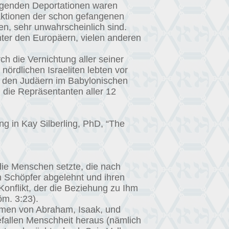
olgenden Deportationen waren
raktionen der schon gefangenen
en, sehr unwahrscheinlich sind.
ter den Europäern, vielen anderen
rch die Vernichtung aller seiner
nördlichen Israeliten lebten vor
it den Judäern im Babylonischen
 die Repräsentanten aller 12
ng in Kay Silberling, PhD, “The
ie Menschen setzte, die nach
 Schöpfer abgelehnt und ihren
Konflikt, der die Beziehung zu Ihm
öm. 3:23).
ommen von Abraham, Isaak, und
gefallen Menschheit heraus (nämlich