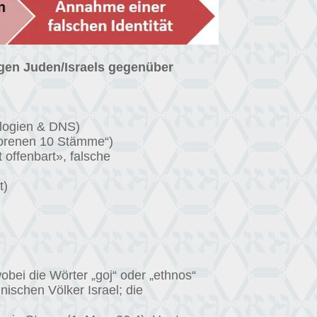
igen Juden/Israels gegenüber
alogien & DNS)
lorenen 10 Stämme“)
 offenbart», falsche
t)
obei die Wörter „goj“ oder „ethnos“
ischen Völker Israel; die