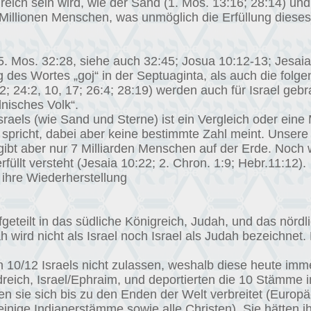
hlreich sein wird, wie der Sand (1. Mos. 13:16; 28:14) un
 Millionen Menschen, was unmöglich die Erfüllung diese
 5. Mos. 32:28, siehe auch 32:45; Josua 10:12-13; Jesaia 
 des Wortes „goj“ in der Septuaginta, als auch die folgen
2; 24:2, 10, 17; 26:4; 28:19) werden auch für Israel geb
dnisches Volk“.
raels (wie Sand und Sterne) ist ein Vergleich oder eine
spricht, dabei aber keine bestimmte Zahl meint. Unsere 
gibt aber nur 7 Milliarden Menschen auf der Erde. Noch wic
füllt versteht (Jesaia 10:22; 2. Chron. 1:9; Hebr.11:12).
ihre Wiederherstellung
geteilt in das südliche Königreich, Judah, und das nördli
ah wird nicht als Israel noch Israel als Judah bezeichnet
n 10/12 Israels nicht zulassen, weshalb diese heute imme
dreich, Israel/Ephraim, und deportierten die 10 Stämme i
en sie sich bis zu den Enden der Welt verbreitet (Europä
, einige Indianerstämme sowie alle Christen). Sie hätten 