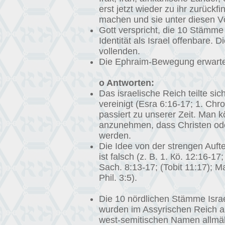
erst jetzt wieder zu ihr zurück
machen und sie unter diesen V
Gott verspricht, die 10 Stämme
Identität als Israel offenbare.
vollenden.
Die Ephraim-Bewegung erwartet,
o Antworten:
Das israelische Reich teilte s
vereinigt (Esra 6:16-17; 1. Chro
passiert zu unserer Zeit. Man 
anzunehmen, dass Christen oder
werden.
Die Idee von der strengen Aufte
ist falsch (z. B. 1. Кö. 12:16-1
Sach. 8:13-17; (Tobit 11:17); M
Phil. 3:5).
Die 10 nördlichen Stämme Israe
wurden im Assyrischen Reich a
west-semitischen Namen allmähli