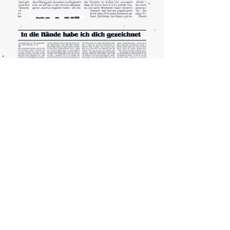
+49 (0)176 80480312
|
+1 773 980 7163
redaktion@kolhesed.de
Kirchplatz 6, 33803 Steinhagen BRD
435 E Hawley St. P.O.Box 519, Mundelein, IL 60060 USA​