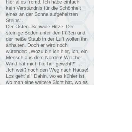
hier alles fremd. Ich habe einfach
kein Verständnis für die Schönheit
eines an der Sonne aufgeheizten
Steins“.
Der Osten. Schwüle Hitze. Der
steinige Boden unter den Füßen und
der heiße Staub in der Luft wollen ihn
anhalten. Doch er wird noch
wütender: „Wozu bin ich hier, ich, ein
Mensch aus dem Norden! Welcher
Wind hat mich hierher geweht?“ …
„Ich weiß noch den Weg nach Hause!
Los geht´s!“ Dahin, wo es kühler ist,
wo man eine weitere Sicht hat, wo es
vertrauter ist, dorthin, wo er wieder
so sein kann wie früher. Man kann
doch noch alles ändern, das
Vergangene zurückholen! Er hört
schon wieder die heimatlichen
Melodien, er sieht schon das geliebte
Land. In Gedanken versunken, gerät
unser Pilger in die nördliche Steppe