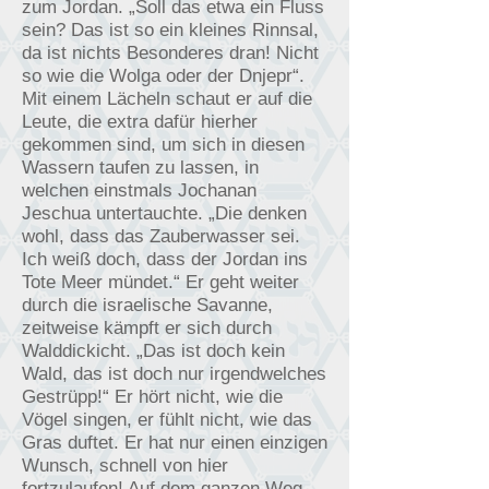
zum Jordan. „Soll das etwa ein Fluss
sein? Das ist so ein kleines Rinnsal,
da ist nichts Besonderes dran! Nicht
so wie die Wolga oder der Dnjepr“.
Mit einem Lächeln schaut er auf die
Leute, die extra dafür hierher
gekommen sind, um sich in diesen
Wassern taufen zu lassen, in
welchen einstmals Jochanan
Jeschua untertauchte. „Die denken
wohl, dass das Zauberwasser sei.
Ich weiß doch, dass der Jordan ins
Tote Meer mündet.“ Er geht weiter
durch die israelische Savanne,
zeitweise kämpft er sich durch
Walddickicht. „Das ist doch kein
Wald, das ist doch nur irgendwelches
Gestrüpp!“ Er hört nicht, wie die
Vögel singen, er fühlt nicht, wie das
Gras duftet. Er hat nur einen einzigen
Wunsch, schnell von hier
fortzulaufen! Auf dem ganzen Weg