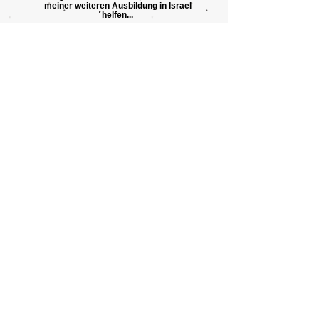
meiner weiteren Ausbildung in Israel
helfen...
Claude Ezagouri
"Vom Buddhismus wechselte ich zum
Hinduismus, bis ich zu allerlei
transzendentalen Meditationsformen
kam..."